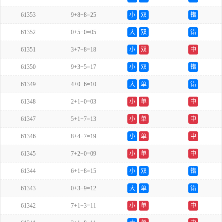
61353
9+8+8=25
小
双
错
61352
0+5+0=05
大
双
错
61351
3+7+8=18
小
双
中
61350
9+3+5=17
小
双
错
61349
4+0+6=10
大
单
错
61348
2+1+0=03
小
单
中
61347
5+1+7=13
小
单
中
61346
8+4+7=19
小
单
中
61345
7+2+0=09
小
单
中
61344
6+1+8=15
小
双
错
61343
0+3+9=12
大
单
错
61342
7+1+3=11
小
单
中