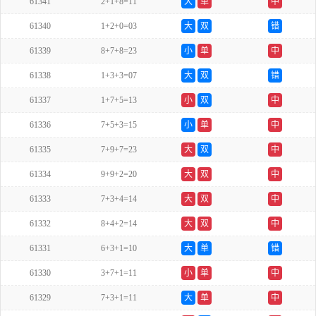
61341
2+1+8=11
大
单
中
61340
1+2+0=03
大
双
错
61339
8+7+8=23
小
单
中
61338
1+3+3=07
大
双
错
61337
1+7+5=13
小
双
中
61336
7+5+3=15
小
单
中
61335
7+9+7=23
大
双
中
61334
9+9+2=20
大
双
中
61333
7+3+4=14
大
双
中
61332
8+4+2=14
大
双
中
61331
6+3+1=10
大
单
错
61330
3+7+1=11
小
单
中
61329
7+3+1=11
大
单
中