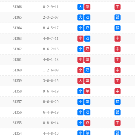
61366
0+2+9=11
大
单
中
61365
2+3+2=07
大
双
错
61364
8+4+5=17
小
双
错
61363
4+0+7=11
小
双
中
61362
8+6+2=16
小
双
中
61361
4+8+1=13
小
单
中
61360
1+2+6=09
小
双
中
61359
3+6+6=15
大
单
中
61358
9+6+4=19
小
单
中
61357
8+6+6=20
小
单
错
61356
6+4+9=19
小
双
错
61355
0+8+6=14
小
双
中
61354
4+4+8=16
小
单
错