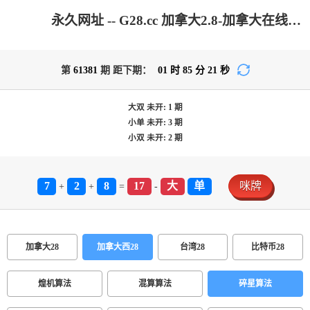
永久网址 -- G28.cc 加拿大2.8-加拿大在线咪牌|加拿大2.8 PC查询结果预测|加拿大pc2.8预测-在线预测|加拿大2.8在线预测_专注研究在线_加拿大2.8 PC查询结果预测走势_官方数据!
第
61381
期 距下期：
01
时
85
分
21
秒
大双
未开:
1
期
小单
未开:
3
期
小双
未开:
2
期
7
2
8
17
大
单
咪牌
+
+
=
-
加拿大28
加拿大西28
台湾28
比特币28
煌机算法
混算算法
碎星算法