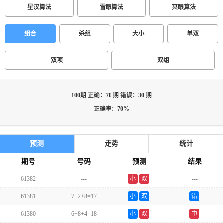
星汉算法
雪眼算法
冥眼算法
组合
杀组
大小
单双
双项
双组
100期 正确：70 期 错误：30 期
正确率：70%
预测
走势
统计
期号
号码
预测
结果
61382
---
小
双
---
61381
7+2+8=17
小
双
错
61380
6+8+4=18
小
双
中