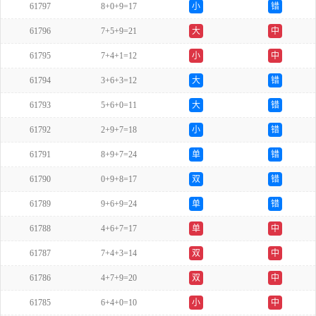
61797
8+0+9=17
小
错
61796
7+5+9=21
大
中
61795
7+4+1=12
小
中
61794
3+6+3=12
大
错
61793
5+6+0=11
大
错
61792
2+9+7=18
小
错
61791
8+9+7=24
单
错
61790
0+9+8=17
双
错
61789
9+6+9=24
单
错
61788
4+6+7=17
单
中
61787
7+4+3=14
双
中
61786
4+7+9=20
双
中
61785
6+4+0=10
小
中