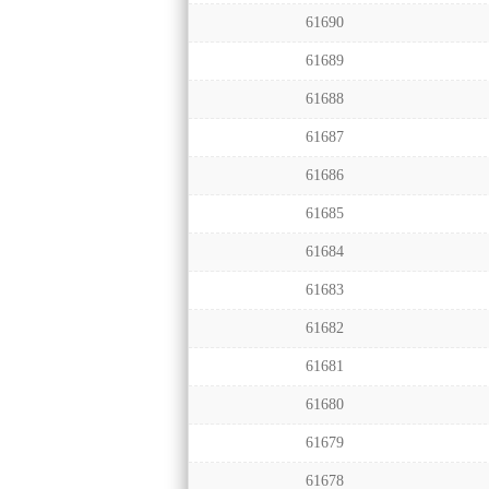
61690
61689
61688
61687
61686
61685
61684
61683
61682
61681
61680
61679
61678