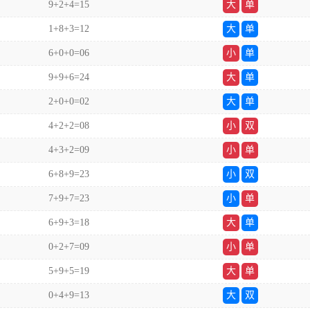
9+2+4=15
大
单
1+8+3=12
大
单
6+0+0=06
小
单
9+9+6=24
大
单
2+0+0=02
大
单
4+2+2=08
小
双
4+3+2=09
小
单
6+8+9=23
小
双
7+9+7=23
小
单
6+9+3=18
大
单
0+2+7=09
小
单
5+9+5=19
大
单
0+4+9=13
大
双