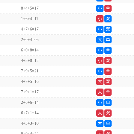
8+4+5=17
小
单
1+6+4=11
小
双
4+7+6=17
小
双
2+0+4=06
大
单
6+0+8=14
小
单
4+8+0=12
小
双
7+9+5=21
小
单
4+7+5=16
大
双
7+9+1=17
大
单
2+6+6=14
小
单
6+7+1=14
大
双
4+3+3=10
大
单
9+9+4=22
大
双