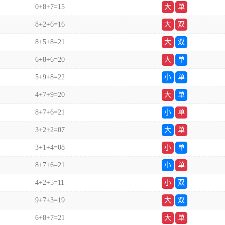
0+8+7=15
大
单
8+2+6=16
大
双
8+5+8=21
大
双
6+8+6=20
大
单
5+9+8=22
小
单
4+7+9=20
大
单
8+7+6=21
小
单
3+2+2=07
大
单
3+1+4=08
小
单
8+7+6=21
小
单
4+2+5=11
小
双
9+7+3=19
大
双
6+8+7=21
大
单