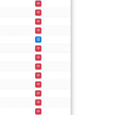
中
中
中
中
错
中
中
中
中
中
中
中
中