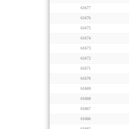
61677
61676
61675
61674
61673
61672
61671
61670
61669
61668
61667
61666
61665