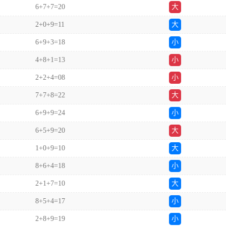
6+7+7=20
大
2+0+9=11
大
6+9+3=18
小
4+8+1=13
小
2+2+4=08
小
7+7+8=22
大
6+9+9=24
小
6+5+9=20
大
1+0+9=10
大
8+6+4=18
小
2+1+7=10
大
8+5+4=17
小
2+8+9=19
小