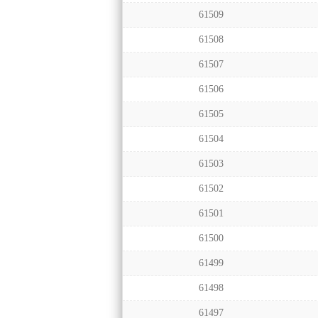
61509
61508
61507
61506
61505
61504
61503
61502
61501
61500
61499
61498
61497