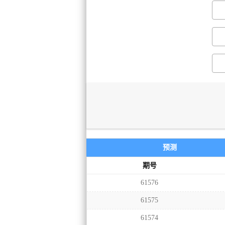
预测
期号
61576
61575
61574