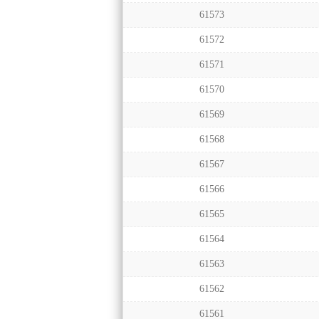
61573
61572
61571
61570
61569
61568
61567
61566
61565
61564
61563
61562
61561