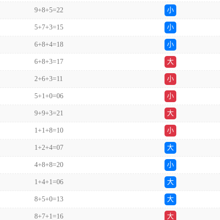
9+8+5=22
小
5+7+3=15
小
6+8+4=18
小
6+8+3=17
大
2+6+3=11
小
5+1+0=06
小
9+9+3=21
大
1+1+8=10
小
1+2+4=07
大
4+8+8=20
小
1+4+1=06
大
8+5+0=13
大
8+7+1=16
大