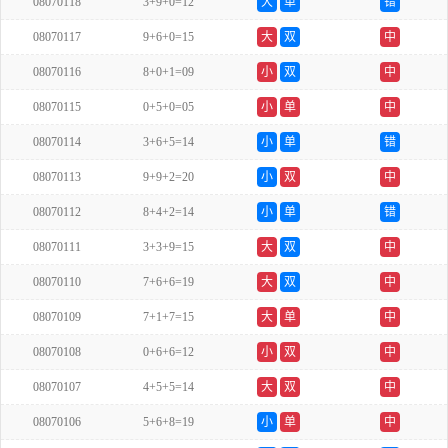
08070118
3+9+0=12
大
单
错
08070117
9+6+0=15
大
双
中
08070116
8+0+1=09
小
双
中
08070115
0+5+0=05
小
单
中
08070114
3+6+5=14
小
单
错
08070113
9+9+2=20
小
双
中
08070112
8+4+2=14
小
单
错
08070111
3+3+9=15
大
双
中
08070110
7+6+6=19
大
双
中
08070109
7+1+7=15
大
单
中
08070108
0+6+6=12
小
双
中
08070107
4+5+5=14
大
双
中
08070106
5+6+8=19
小
单
中