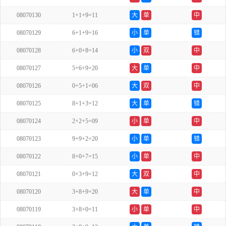
08070130
1+1+9=11
大
单
中
08070129
6+1+9=16
小
单
错
08070128
6+0+8=14
小
双
中
08070127
5+6+9=20
大
单
中
08070126
0+5+1=06
大
双
中
08070125
8+1+3=12
大
单
错
08070124
2+2+5=09
小
单
中
08070123
9+9+2=20
小
单
错
08070122
8+0+7=15
小
单
中
08070121
0+3+9=12
大
双
中
08070120
3+8+9=20
大
单
中
08070119
3+8+0=11
小
单
中