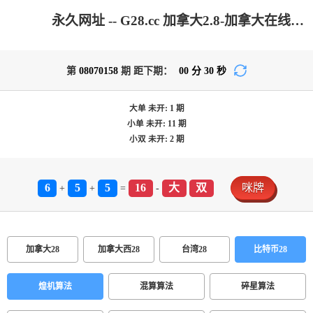
永久网址 -- G28.cc 加拿大2.8-加拿大在线咪牌|加拿大2.8 PC查询结果预测|加拿大pc2.8预测-在线预测|加拿大2.8在线预测_专注研究在线_加拿大2.8 PC查询结果预测走势_官方数据!
第
08070158
期 距下期：
00
分
30
秒
大单
未开:
1
期
小单
未开:
11
期
小双
未开:
2
期
6
5
5
16
大
双
咪牌
+
+
=
-
加拿大28
加拿大西28
台湾28
比特币28
煌机算法
混算算法
碎星算法