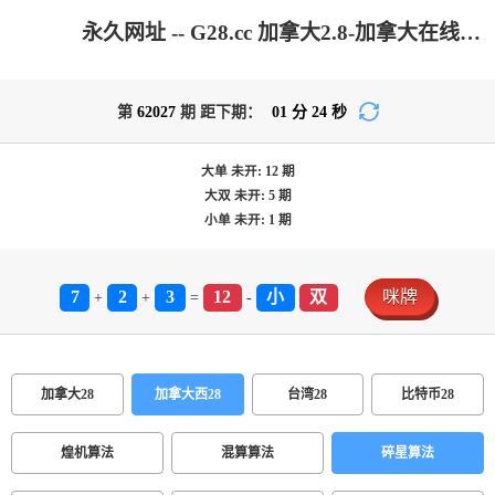
永久网址 -- G28.cc 加拿大2.8-加拿大在线咪牌|加拿大2.8 PC查询结果预测|加拿大pc2.8预测-在线预测|加拿大2.8在线预测_专注研究在线_加拿大2.8 PC查询结果预测走势_官方数据!
第
62027
期 距下期：
01
分
24
秒
大单
未开:
12
期
大双
未开:
5
期
小单
未开:
1
期
7
2
3
12
小
双
咪牌
+
+
=
-
加拿大28
加拿大西28
台湾28
比特币28
煌机算法
混算算法
碎星算法