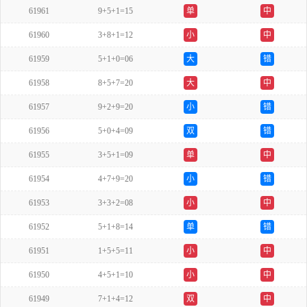
61961
9+5+1=15
单
中
61960
3+8+1=12
小
中
61959
5+1+0=06
大
错
61958
8+5+7=20
大
中
61957
9+2+9=20
小
错
61956
5+0+4=09
双
错
61955
3+5+1=09
单
中
61954
4+7+9=20
小
错
61953
3+3+2=08
小
中
61952
5+1+8=14
单
错
61951
1+5+5=11
小
中
61950
4+5+1=10
小
中
61949
7+1+4=12
双
中