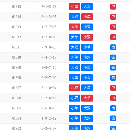
61815
7+1+5=13
小单
大双
中
61814
3+1+3=07
大双
小单
中
61813
1+7+7=15
大单
小双
中
61812
1+7+0=08
大单
小双
中
61811
7+9+9=25
大双
小单
错
61810
7+4+7=18
大单
小双
错
61809
8+0+7=15
大双
小单
错
61808
0+2+7=09
大单
小双
错
61807
3+1+0=04
小双
大单
中
61806
9+2+6=17
小双
大单
中
61805
9+6+0=15
小单
大双
错
61804
1+9+2=12
小单
大双
错
61803
0+3+4=07
大单
小双
错