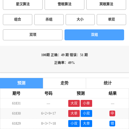
星汉算法
雪眼算法
冥眼算法
组合
杀组
大小
单双
双项
双组
100期 正确：49 期 错误：51 期
正确率：49%
预测
走势
统计
期号
号码
预测
结果
61831
---
大双
小单
---
61830
6+2+9=17
大单
小双
中
61829
8+3+7=18
小双
大单
错