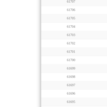
61707
61706
61705
61704
61703
61702
61701
61700
61699
61698
61697
61696
61695