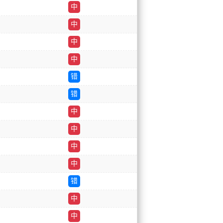
中
中
中
中
错
错
中
中
中
中
错
中
中