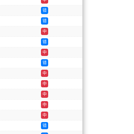
错
错
中
错
中
错
中
中
中
中
中
错