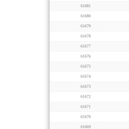
61681
61680
61679
61678
61677
61676
61675
61674
61673
61672
61671
61670
61669