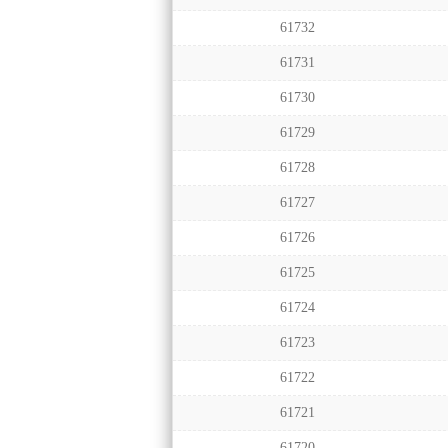
61732
61731
61730
61729
61728
61727
61726
61725
61724
61723
61722
61721
61720