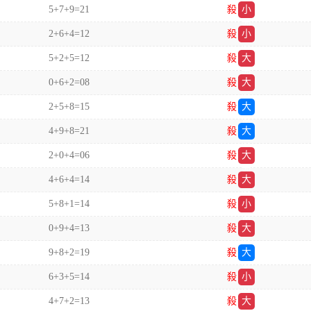
单
5+7+9=21
殺
小
双
2+6+4=12
殺
小
单
5+2+5=12
殺
大
双
0+6+2=08
殺
大
单
2+5+8=15
殺
大
单
4+9+8=21
殺
大
单
2+0+4=06
殺
大
双
4+6+4=14
殺
大
单
5+8+1=14
殺
小
单
0+9+4=13
殺
大
单
9+8+2=19
殺
大
单
6+3+5=14
殺
小
单
4+7+2=13
殺
大