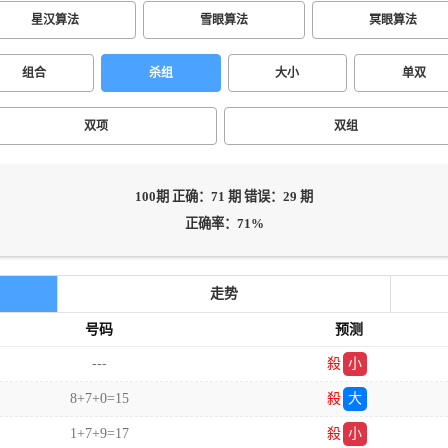
星汉算法
雪眼算法
冥眼算法
组合
杀组
大小
单双
双项
双组
100期 正确：71 期 错误：29 期
正确率：71%
走势
号码
预测
---
殺
小
单
8+7+0=15
殺
大
单
1+7+9=17
殺
小