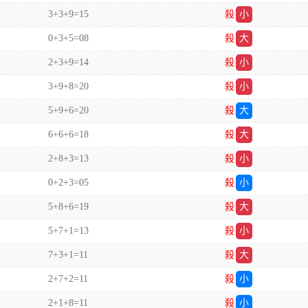
双
3+3+9=15
殺
小
双
0+3+5=08
殺
大
双
2+3+9=14
殺
小
单
3+9+8=20
殺
小
单
5+9+6=20
殺
大
双
6+6+6=18
殺
大
单
2+8+3=13
殺
小
双
0+2+3=05
殺
小
单
5+8+6=19
殺
大
双
5+7+1=13
殺
小
双
7+3+1=11
殺
大
单
2+7+2=11
殺
小
单
2+1+8=11
殺
小