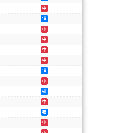
中
错
中
中
中
中
错
中
错
中
错
中
中