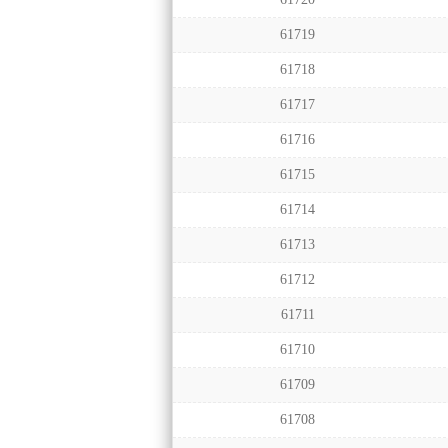
61719
61718
61717
61716
61715
61714
61713
61712
61711
61710
61709
61708