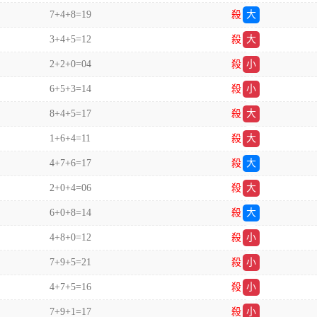
单
7+4+8=19
殺
大
单
3+4+5=12
殺
大
双
2+2+0=04
殺
小
单
6+5+3=14
殺
小
双
8+4+5=17
殺
大
双
1+6+4=11
殺
大
单
4+7+6=17
殺
大
单
2+0+4=06
殺
大
单
6+0+8=14
殺
大
双
4+8+0=12
殺
小
单
7+9+5=21
殺
小
双
4+7+5=16
殺
小
双
7+9+1=17
殺
小