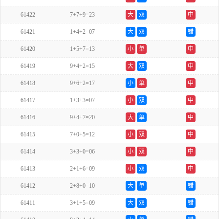
61422
7+7+9=23
大
双
中
61421
1+4+2=07
大
双
错
61420
1+5+7=13
小
单
中
61419
9+4+2=15
大
双
中
61418
9+6+2=17
小
单
中
61417
1+3+3=07
小
双
中
61416
9+4+7=20
大
单
中
61415
7+0+5=12
小
双
中
61414
3+3+0=06
小
双
中
61413
2+1+6=09
小
双
中
61412
2+8+0=10
大
单
错
61411
3+1+5=09
大
双
错