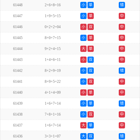
61448
2+6+8=16
小
单
错
61447
1+9+5=15
小
单
中
61446
0+2+2=04
小
双
中
61445
8+0+7=15
小
单
中
61444
9+2+4=15
大
单
中
61443
1+4+6=11
小
双
中
61442
8+2+9=19
小
双
错
61441
8+9+5=22
小
双
中
61440
4+1+4=09
小
单
中
61439
1+6+7=14
小
单
错
61438
7+8+1=16
小
双
中
61437
1+6+7=14
大
单
中
61436
3+3+1=07
大
双
错