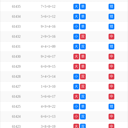
61435
7+5+0=12
大
单
错
61434
5+6+1=12
大
单
错
61433
9+3+4=16
小
单
错
61432
2+9+5=16
小
双
中
61431
4+4+1=09
大
双
错
61430
9+2+6=17
大
单
中
61429
6+0+9=15
大
单
中
61428
5+4+5=14
小
双
中
61427
1+6+3=10
大
双
中
61426
5+6+6=17
大
双
中
61425
4+9+9=22
小
单
错
61424
6+6+1=13
小
双
中
61423
3+8+8=19
大
双
中