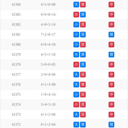
61384
4+5+0=09
大
单
中
61383
6+0+8=14
大
单
中
61382
4+8+2=14
小
双
中
61381
7+2+8=17
小
双
错
61380
6+8+4=18
小
双
中
61379
4+5+1=10
大
单
错
61378
5+0+0=05
小
双
中
61377
2+0+4=06
大
双
中
61376
4+2+3=09
大
单
中
61375
1+9+4=14
小
双
中
61374
3+4+3=10
小
双
中
61373
4+1+1=06
大
双
中
61372
0+2+2=04
大
单
错