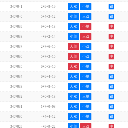
3467041
2+9+8=19
大双
小单
错
3467040
5+4+3=12
小单
大双
错
3467039
9+0+4=13
大双
小单
中
3467038
4+8+2=14
小单
大双
中
3467037
2+7+6=15
大单
小双
中
3467036
5+7+3=15
大单
小双
中
3467035
6+5+5=16
大双
小单
中
3467034
6+9+4=19
大双
小单
错
3467033
0+7+8=15
大双
小单
错
3467032
5+0+8=13
小双
大单
错
3467031
1+7+0=08
大双
小单
错
3467030
4+4+4=12
大双
小单
错
3467029
4+9+9=22
小单
大双
中