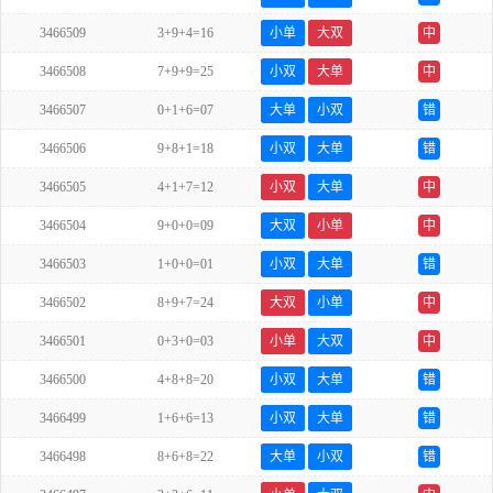
3466509
3+9+4=16
小单
大双
中
3466508
7+9+9=25
小双
大单
中
3466507
0+1+6=07
大单
小双
错
3466506
9+8+1=18
小双
大单
错
3466505
4+1+7=12
小双
大单
中
3466504
9+0+0=09
大双
小单
中
3466503
1+0+0=01
小双
大单
错
3466502
8+9+7=24
大双
小单
中
3466501
0+3+0=03
小单
大双
中
3466500
4+8+8=20
小双
大单
错
3466499
1+6+6=13
小双
大单
错
3466498
8+6+8=22
大单
小双
错