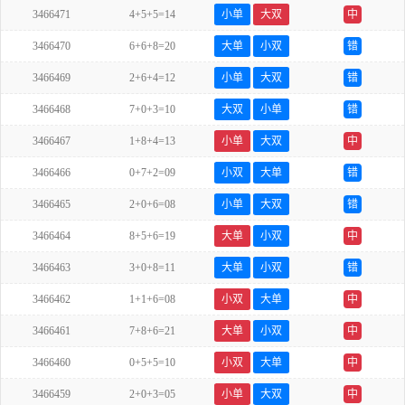
3466471
4+5+5=14
小单
大双
中
3466470
6+6+8=20
大单
小双
错
3466469
2+6+4=12
小单
大双
错
3466468
7+0+3=10
大双
小单
错
3466467
1+8+4=13
小单
大双
中
3466466
0+7+2=09
小双
大单
错
3466465
2+0+6=08
小单
大双
错
3466464
8+5+6=19
大单
小双
中
3466463
3+0+8=11
大单
小双
错
3466462
1+1+6=08
小双
大单
中
3466461
7+8+6=21
大单
小双
中
3466460
0+5+5=10
小双
大单
中
3466459
2+0+3=05
小单
大双
中