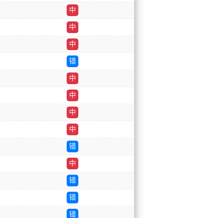
中
中
中
错
中
中
中
中
错
中
错
错
错