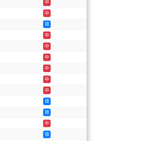
中
中
错
中
中
中
中
中
中
错
错
中
错