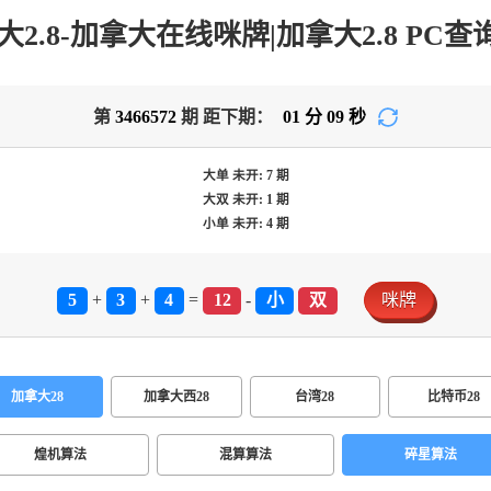
第
3466572
期 距下期：
01
分
09
秒
大单
未开:
7
期
大双
未开:
1
期
小单
未开:
4
期
5
+
3
+
4
=
12
-
小
双
咪牌
加拿大28
加拿大西28
台湾28
比特币28
煌机算法
混算算法
碎星算法