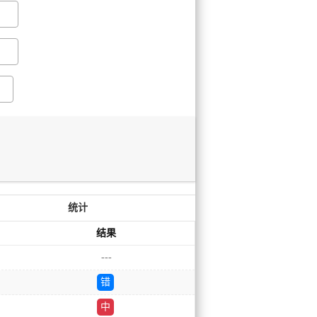
统计
结果
---
错
中