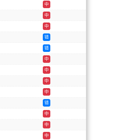
中
中
中
错
错
中
中
中
中
错
中
中
中