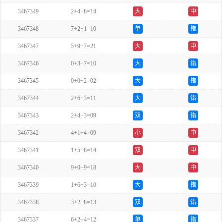
3467349
2+4+8=14
大
中
3467348
7+2+1=10
单
错
3467347
5+9+7=21
大
中
3467346
0+3+7=10
大
错
3467345
0+0+2=02
大
错
3467344
2+6+3=11
大
错
3467343
2+4+3=09
双
错
3467342
4+1+4=09
小
中
3467341
1+5+8=14
双
中
3467340
9+0+9=18
大
中
3467339
1+6+3=10
大
错
3467338
3+2+8=13
双
错
3467337
6+2+4=12
单
错