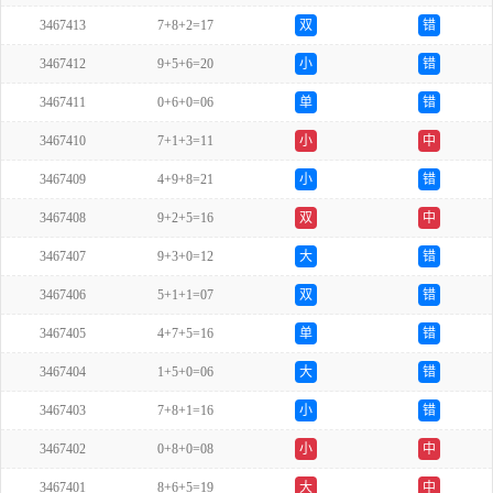
3467413
7+8+2=17
双
错
3467412
9+5+6=20
小
错
3467411
0+6+0=06
单
错
3467410
7+1+3=11
小
中
3467409
4+9+8=21
小
错
3467408
9+2+5=16
双
中
3467407
9+3+0=12
大
错
3467406
5+1+1=07
双
错
3467405
4+7+5=16
单
错
3467404
1+5+0=06
大
错
3467403
7+8+1=16
小
错
3467402
0+8+0=08
小
中
3467401
8+6+5=19
大
中