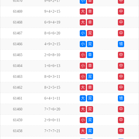
61470
9+6+2=17
小
单
中
61469
9+4+2=15
大
单
中
61468
6+9+4=19
大
单
中
61467
8+6+6=20
小
双
中
61466
4+9+2=15
小
双
错
61465
2+0+8=10
小
单
中
61464
1+6+6=13
小
单
中
61463
8+0+3=11
小
双
中
61462
8+2+5=15
大
单
中
61461
6+4+1=11
大
双
错
61460
7+7+6=20
大
双
中
61459
2+9+0=11
小
双
中
61458
7+7+7=21
大
双
中