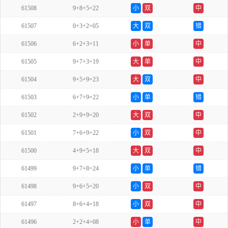
61508
9+8+5=22
小
双
中
61507
0+3+2=05
大
双
错
61506
6+2+3=11
小
单
中
61505
9+7+3=19
大
单
中
61504
9+5+9=23
大
双
中
61503
6+7+9=22
小
单
错
61502
2+9+9=20
大
双
中
61501
7+6+9=22
小
双
中
61500
4+9+5=18
大
双
中
61499
9+7+8=24
小
单
错
61498
9+6+5=20
小
双
中
61497
8+6+4=18
小
双
中
61496
2+2+4=08
小
单
中