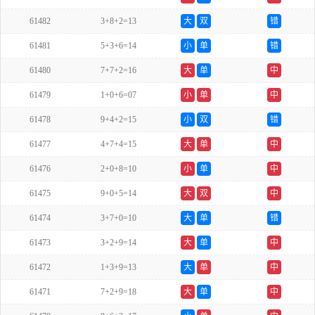
61482
3+8+2=13
大
双
错
61481
5+3+6=14
小
单
错
61480
7+7+2=16
大
单
中
61479
1+0+6=07
小
单
中
61478
9+4+2=15
小
双
错
61477
4+7+4=15
大
单
中
61476
2+0+8=10
小
单
中
61475
9+0+5=14
大
双
中
61474
3+7+0=10
大
单
错
61473
3+2+9=14
大
单
中
61472
1+3+9=13
大
单
中
61471
7+2+9=18
大
单
中