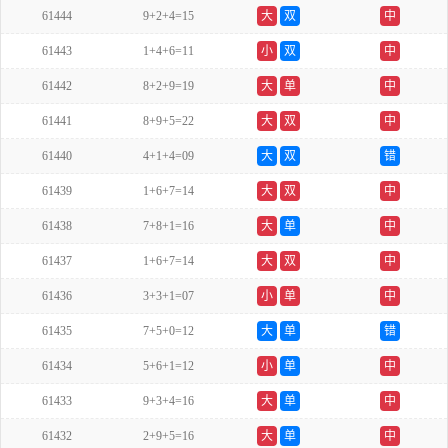
61444
9+2+4=15
大
双
中
61443
1+4+6=11
小
双
中
61442
8+2+9=19
大
单
中
61441
8+9+5=22
大
双
中
61440
4+1+4=09
大
双
错
61439
1+6+7=14
大
双
中
61438
7+8+1=16
大
单
中
61437
1+6+7=14
大
双
中
61436
3+3+1=07
小
单
中
61435
7+5+0=12
大
单
错
61434
5+6+1=12
小
单
中
61433
9+3+4=16
大
单
中
61432
2+9+5=16
大
单
中