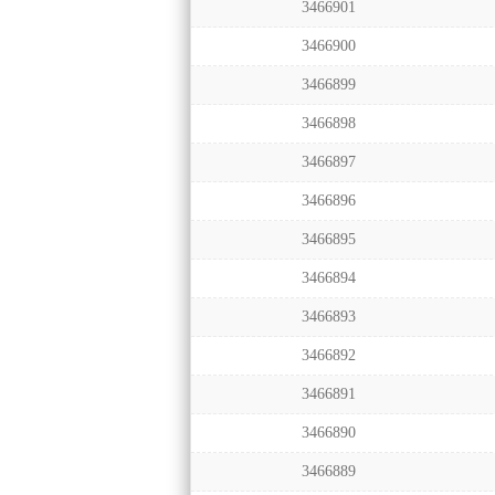
3466901
3466900
3466899
3466898
3466897
3466896
3466895
3466894
3466893
3466892
3466891
3466890
3466889