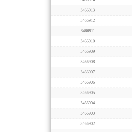
3466913
3466912
3466911
3466910
3466909
3466908
3466907
3466906
3466905
3466904
3466903
3466902