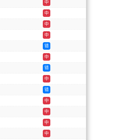
中
中
中
中
错
中
错
中
错
中
中
中
中