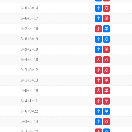
6+0+8=14
小
双
6+6+5=17
小
单
0+2+8=10
小
单
5+8+6=19
小
双
8+9+2=19
小
单
6+4+8=18
大
双
9+3+0=12
小
双
9+1+3=13
小
单
4+8+7=19
大
单
6+4+1=11
小
单
7+6+9=22
小
单
3+3+8=14
小
双
9+4+0=13
小
双