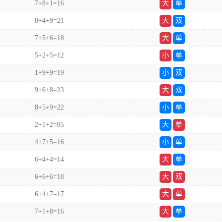
7+8+1=16
大
单
8+4+9=21
大
双
7+5+6=18
大
单
5+2+5=12
小
单
1+9+9=19
小
双
9+6+8=23
大
双
8+5+9=22
小
单
2+1+2=05
大
单
4+7+5=16
小
单
6+4+4=14
大
单
6+6+6=18
大
双
6+4+7=17
大
单
7+1+8=16
大
单