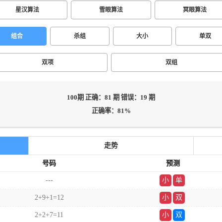
星汉算法
雪眼算法
冥眼算法
组合
杀组
大小
单双
双项
双组
100期 正确：81 期 错误：19 期
正确率：81%
走势
号码
预测
---
小
单
2+9+1=12
小
双
2+2+7=11
小
双