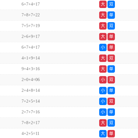
6+7+4=17
大
双
7+8+7=22
大
单
7+5+7=19
大
双
2+6+9=17
大
单
6+7+4=17
小
单
4+1+9=14
大
双
9+4+3=16
大
单
2+0+4=06
小
双
2+4+8=14
小
单
7+2+5=14
小
双
2+7+7=16
小
单
7+8+2=17
大
双
4+2+5=11
大
单