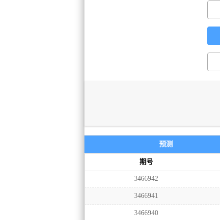
预测
期号
3466942
3466941
3466940