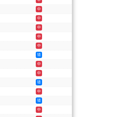
中
中
中
中
中
错
中
中
错
中
错
中