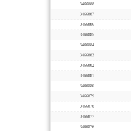
3466888
3466887
3466886
3466885
3466884
3466883
3466882
3466881
3466880
3466879
3466878
3466877
3466876