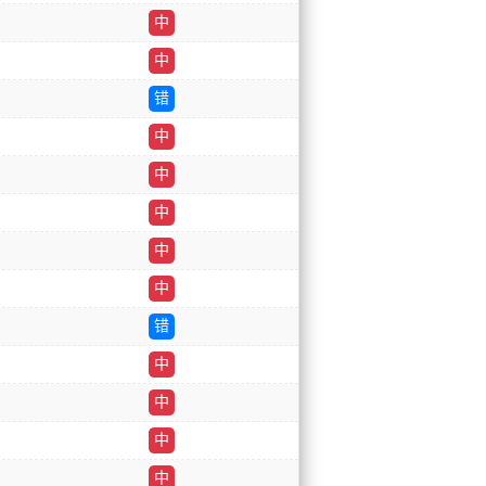
中
中
错
中
中
中
中
中
错
中
中
中
中