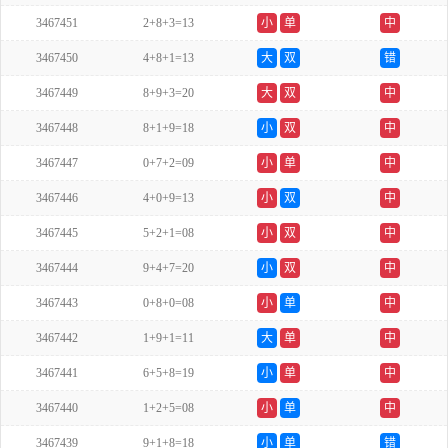
3467451
2+8+3=13
小
单
中
3467450
4+8+1=13
大
双
错
3467449
8+9+3=20
大
双
中
3467448
8+1+9=18
小
双
中
3467447
0+7+2=09
小
单
中
3467446
4+0+9=13
小
双
中
3467445
5+2+1=08
小
双
中
3467444
9+4+7=20
小
双
中
3467443
0+8+0=08
小
单
中
3467442
1+9+1=11
大
单
中
3467441
6+5+8=19
小
单
中
3467440
1+2+5=08
小
单
中
3467439
9+1+8=18
小
单
错