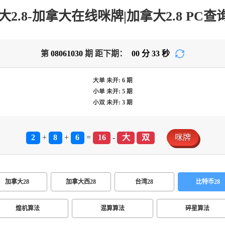
第
08061030
期 距下期：
00
分
33
秒
大单
未开:
6
期
小单
未开:
5
期
小双
未开:
3
期
2
+
8
+
6
=
16
-
大
双
咪牌
加拿大28
加拿大西28
台湾28
比特币28
煌机算法
混算算法
碎星算法