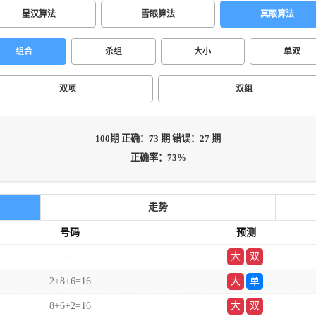
星汉算法
雪眼算法
冥眼算法
组合
杀组
大小
单双
双项
双组
100期 正确：73 期 错误：27 期
正确率：73%
走势
号码
预测
---
大
双
2+8+6=16
大
单
8+6+2=16
大
双