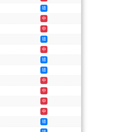
错
中
中
错
中
错
错
中
中
中
中
错
错