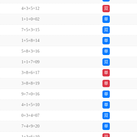
4+3+5=12
双
1+1+0=02
单
7+5+3=15
双
1+5+8=14
单
5+8+3=16
单
1+1+7=09
双
3+8+6=17
单
3+8+8=19
单
9+7+0=16
单
4+1+5=10
单
0+3+4=07
双
7+4+9=20
单
1+3+6=10
双