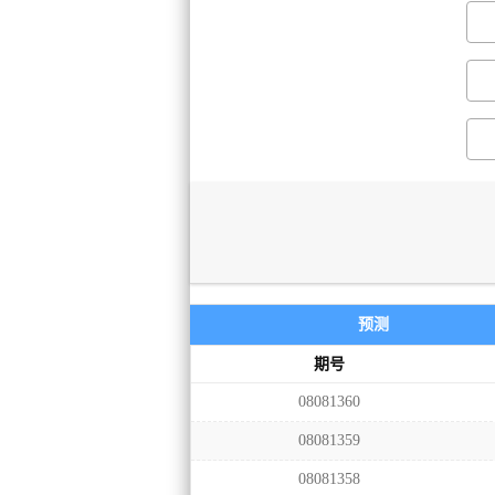
预测
期号
08081360
08081359
08081358