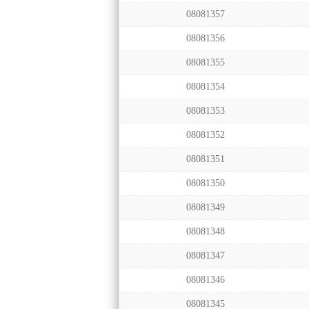
08081357
08081356
08081355
08081354
08081353
08081352
08081351
08081350
08081349
08081348
08081347
08081346
08081345