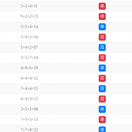
5+2+4=11
单
9+2+2=13
单
5+5+4=14
单
5+9+2=16
双
1+4+2=07
双
2+5+7=14
双
4+8+6=18
单
4+4+4=12
双
7+4+4=15
双
6+3+3=12
双
2+5+1=08
单
7+1+5=13
单
7+7+8=22
单