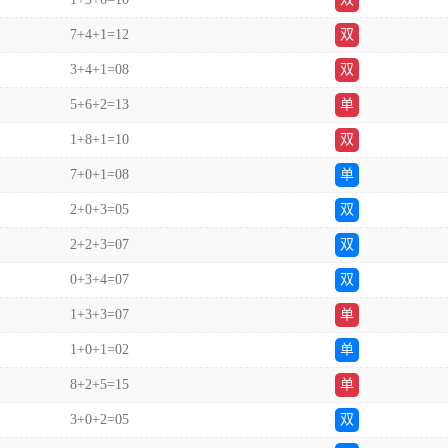
7+4+1=12
双
3+4+1=08
双
5+6+2=13
单
1+8+1=10
双
7+0+1=08
单
2+0+3=05
双
2+2+3=07
双
0+3+4=07
双
1+3+3=07
单
1+0+1=02
单
8+2+5=15
单
3+0+2=05
双