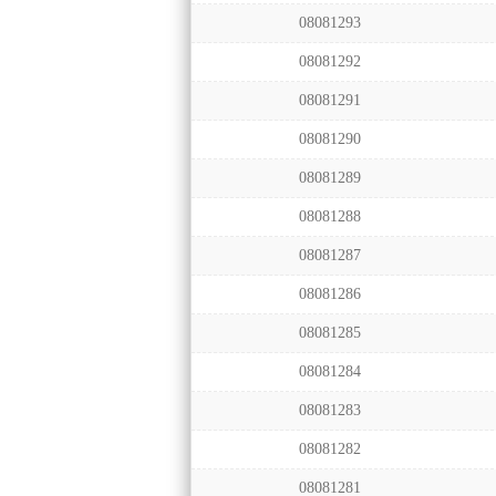
08081293
08081292
08081291
08081290
08081289
08081288
08081287
08081286
08081285
08081284
08081283
08081282
08081281