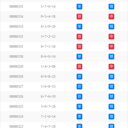
08080335
1+7+6=14
单
错
08080334
9+5+4=18
双
中
08080333
8+3+9=20
单
错
08080332
3+7+2=12
双
中
08080331
8+7+1=16
双
中
08080330
8+6+0=14
单
错
08080329
1+4+3=08
双
中
08080328
8+9+8=25
双
错
08080327
1+6+8=15
双
错
08080326
6+7+6=19
双
错
08080325
3+8+7=18
单
错
08080324
7+1+6=14
单
错
08080323
7+4+7=18
单
错