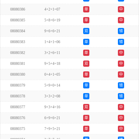
08080386
4+2+1=07
单
中
08080385
5+8+6=19
单
中
08080384
9+6+6=21
双
错
08080383
1+4+1=06
单
错
08080382
3+2+6=11
单
中
08080381
9+5+4=18
双
中
08080380
0+4+1=05
单
中
08080379
5+9+0=14
单
错
08080378
3+3+2=08
单
错
08080377
9+3+4=16
双
中
08080376
6+9+6=21
单
中
08080375
7+9+5=21
单
中