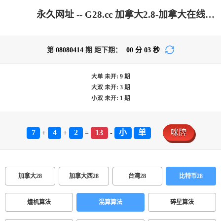
永久网址 -- G28.cc 加拿大2.8-加拿大在线咪牌|加拿大2.8 PC查询结果预测|加拿大pc2.8预测-在线预测|加拿大2.8在线预测_专注研究在线_加拿大2.8 PC查询结果预测走势_官方数据!
第
08080414
期 距下期：
00
分
03
秒
大单
未开:
9
期
大双
未开:
3
期
小双
未开:
1
期
7
4
2
13
小
单
咪牌
+
+
=
-
加拿大28
加拿大西28
台湾28
比特币28
煌机算法
混算算法
碎星算法