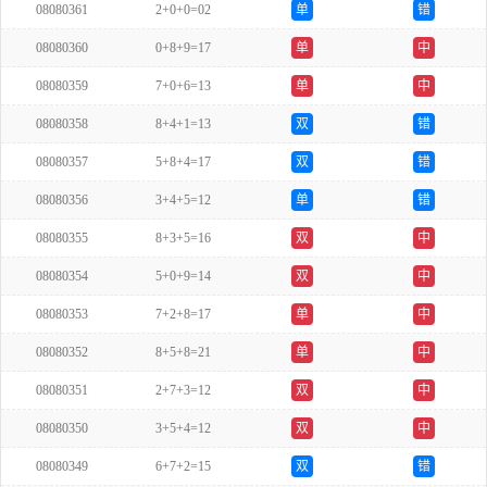
08080361
2+0+0=02
单
错
08080360
0+8+9=17
单
中
08080359
7+0+6=13
单
中
08080358
8+4+1=13
双
错
08080357
5+8+4=17
双
错
08080356
3+4+5=12
单
错
08080355
8+3+5=16
双
中
08080354
5+0+9=14
双
中
08080353
7+2+8=17
单
中
08080352
8+5+8=21
单
中
08080351
2+7+3=12
双
中
08080350
3+5+4=12
双
中
08080349
6+7+2=15
双
错