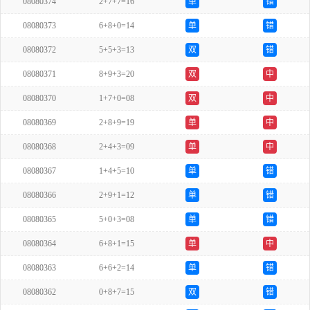
08080374
2+7+7=16
单
错
08080373
6+8+0=14
单
错
08080372
5+5+3=13
双
错
08080371
8+9+3=20
双
中
08080370
1+7+0=08
双
中
08080369
2+8+9=19
单
中
08080368
2+4+3=09
单
中
08080367
1+4+5=10
单
错
08080366
2+9+1=12
单
错
08080365
5+0+3=08
单
错
08080364
6+8+1=15
单
中
08080363
6+6+2=14
单
错
08080362
0+8+7=15
双
错