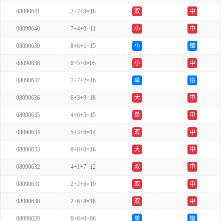
08090641
2+7+9=18
双
中
08090640
7+4+0=11
小
中
08090639
8+6+1=15
小
错
08090638
0+5+0=05
小
中
08090637
7+7+2=16
单
错
08090636
6+3+9=18
大
中
08090635
4+6+5=15
单
中
08090634
5+3+6=14
双
中
08090633
8+8+0=16
大
中
08090632
4+1+7=12
双
中
08090631
2+2+6=10
双
中
08090630
2+6+8=16
双
中
08090629
0+6+0=06
单
错