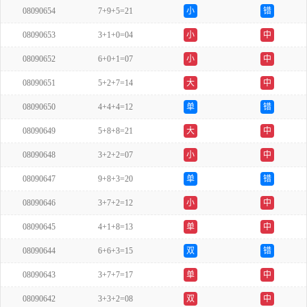
08090654
7+9+5=21
小
错
08090653
3+1+0=04
小
中
08090652
6+0+1=07
小
中
08090651
5+2+7=14
大
中
08090650
4+4+4=12
单
错
08090649
5+8+8=21
大
中
08090648
3+2+2=07
小
中
08090647
9+8+3=20
单
错
08090646
3+7+2=12
小
中
08090645
4+1+8=13
单
中
08090644
6+6+3=15
双
错
08090643
3+7+7=17
单
中
08090642
3+3+2=08
双
中