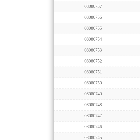
08080757
08080756
08080755
08080754
08080753
08080752
08080751
08080750
08080749
08080748
08080747
08080746
08080745