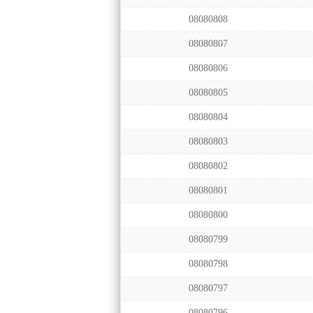
08080808
08080807
08080806
08080805
08080804
08080803
08080802
08080801
08080800
08080799
08080798
08080797
08080796