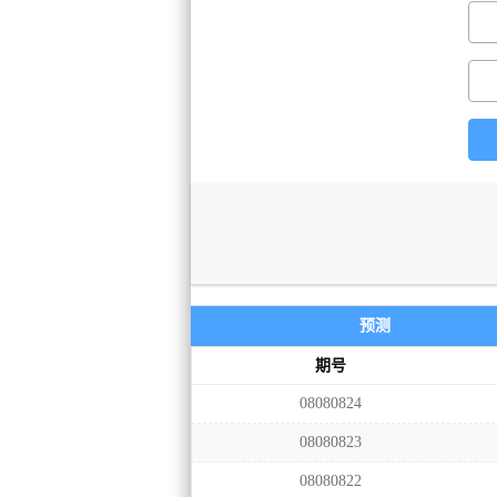
预测
期号
08080824
08080823
08080822