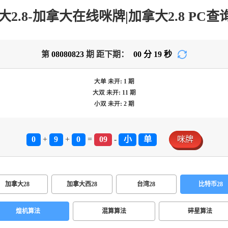
第
08080823
期 距下期：
00
分
19
秒
大单
未开:
1
期
大双
未开:
11
期
小双
未开:
2
期
0
+
9
+
0
=
09
-
小
单
咪牌
加拿大28
加拿大西28
台湾28
比特币28
煌机算法
混算算法
碎星算法