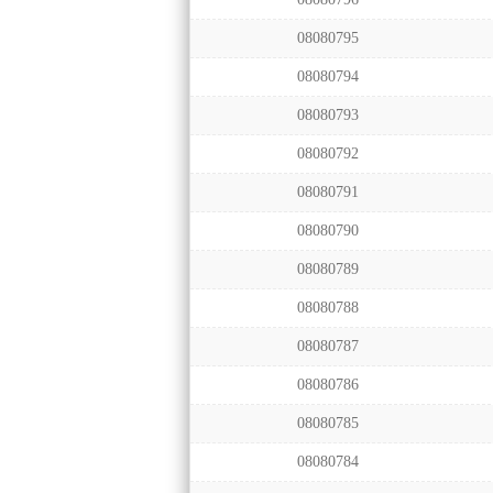
08080795
08080794
08080793
08080792
08080791
08080790
08080789
08080788
08080787
08080786
08080785
08080784