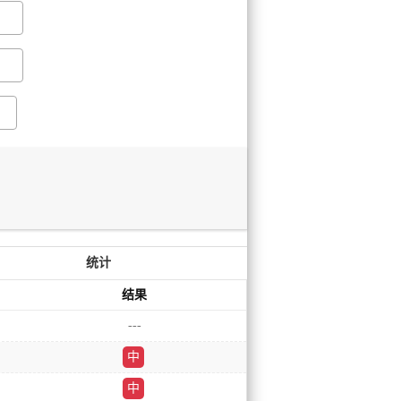
统计
结果
---
中
中