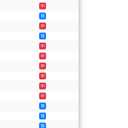
中
错
中
错
中
中
中
中
中
中
错
错
错