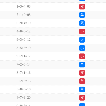
1+3+4=08
双
7+1+0=08
单
6+9+4=19
双
4+0+8=12
小
9+3+0=12
大
8+5+6=19
小
9+2+1=12
小
7+2+5=14
单
8+7+1=16
双
5+2+8=15
单
5+8+5=18
单
4+7+9=20
双
0+9+5=14
小