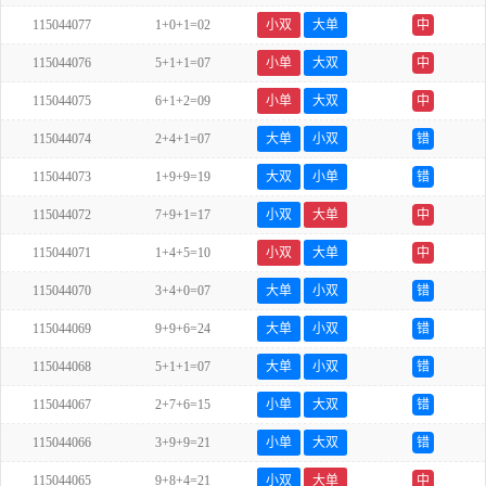
115044077
1+0+1=02
小双
大单
中
115044076
5+1+1=07
小单
大双
中
115044075
6+1+2=09
小单
大双
中
115044074
2+4+1=07
大单
小双
错
115044073
1+9+9=19
大双
小单
错
115044072
7+9+1=17
小双
大单
中
115044071
1+4+5=10
小双
大单
中
115044070
3+4+0=07
大单
小双
错
115044069
9+9+6=24
大单
小双
错
115044068
5+1+1=07
大单
小双
错
115044067
2+7+6=15
小单
大双
错
115044066
3+9+9=21
小单
大双
错
115044065
9+8+4=21
小双
大单
中