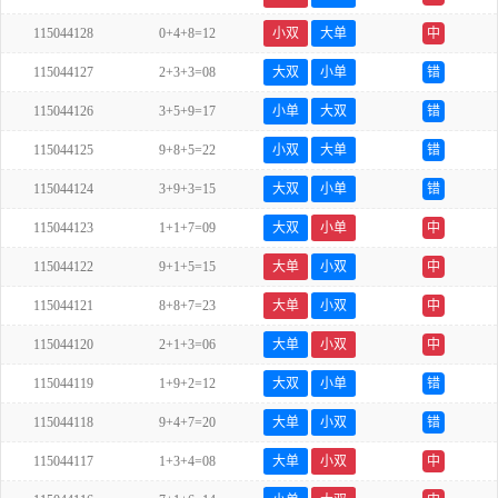
115044128
0+4+8=12
小双
大单
中
115044127
2+3+3=08
大双
小单
错
115044126
3+5+9=17
小单
大双
错
115044125
9+8+5=22
小双
大单
错
115044124
3+9+3=15
大双
小单
错
115044123
1+1+7=09
大双
小单
中
115044122
9+1+5=15
大单
小双
中
115044121
8+8+7=23
大单
小双
中
115044120
2+1+3=06
大单
小双
中
115044119
1+9+2=12
大双
小单
错
115044118
9+4+7=20
大单
小双
错
115044117
1+3+4=08
大单
小双
中