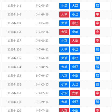
115044141
8+2+5=15
小单
大双
错
115044140
6+4+9=19
大单
小双
中
115044139
3+0+5=08
大单
小双
中
115044138
7+4+5=16
大双
小单
中
115044137
9+6+8=23
小双
大单
中
115044136
4+7+0=11
大单
小双
错
115044135
6+8+4=18
大单
小双
错
115044134
7+9+8=24
大单
小双
错
115044133
1+7+9=17
大双
小单
错
115044132
9+4+2=15
小单
大双
错
115044131
9+6+2=17
小双
大单
中
115044130
2+3+9=14
大单
小双
错
115044129
4+5+7=16
大双
小单
中