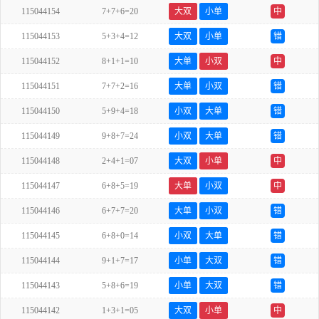
115044154
7+7+6=20
大双
小单
中
115044153
5+3+4=12
大双
小单
错
115044152
8+1+1=10
大单
小双
中
115044151
7+7+2=16
大单
小双
错
115044150
5+9+4=18
小双
大单
错
115044149
9+8+7=24
小双
大单
错
115044148
2+4+1=07
大双
小单
中
115044147
6+8+5=19
大单
小双
中
115044146
6+7+7=20
大单
小双
错
115044145
6+8+0=14
小双
大单
错
115044144
9+1+7=17
小单
大双
错
115044143
5+8+6=19
小单
大双
错
115044142
1+3+1=05
大双
小单
中