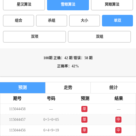
星汉算法
雪眼算法
冥眼算法
组合
杀组
大小
单双
双项
双组
100期 正确：42 期 错误：58 期
正确率：42%
预测
走势
统计
期号
号码
预测
结果
115044458
---
单
---
115044457
0+5+0=05
单
中
115044456
6+4+9=19
单
中