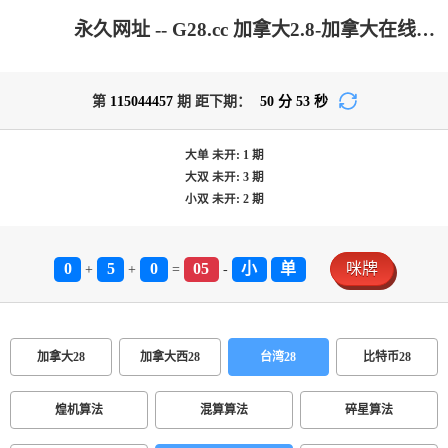
永久网址 -- G28.cc 加拿大2.8-加拿大在线咪牌|加拿大2.8 PC查询结果预测|加拿大pc2.8预测-在线预测|加拿大2.8在线预测_专注研究在线_加拿大2.8 PC查询结果预测走势_官方数据!
第
115044457
期 距下期：
50
分
53
秒
大单
未开:
1
期
大双
未开:
3
期
小双
未开:
2
期
0
5
0
05
小
单
咪牌
+
+
=
-
加拿大28
加拿大西28
台湾28
比特币28
煌机算法
混算算法
碎星算法